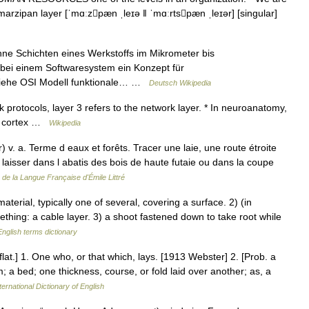
arzipan layer [ˈmɑːzpæn ˌleɪə ǁ ˈmɑːrtspæn ˌleɪər] [singular]
ünne Schichten eines Werkstoffs im Mikrometer bis
 bei einem Softwaresystem ein Konzept für
 siehe OSI Modell funktionale… …
Deutsch Wikipedia
protocols, layer 3 refers to the network layer. * In neuroanatomy,
ral cortex …
Wikipedia
 v. a. Terme d eaux et forêts. Tracer une laie, une route étroite
laisser dans l abatis des bois de haute futaie ou dans la coupe
e de la Langue Française d'Émile Littré
rial, typically one of several, covering a surface. 2) (in
ething: a cable layer. 3) a shoot fastened down to take root while
English terms dictionary
flat.] 1. One who, or that which, lays. [1913 Webster] 2. [Prob. a
um; a bed; one thickness, course, or fold laid over another; as, a
ternational Dictionary of English