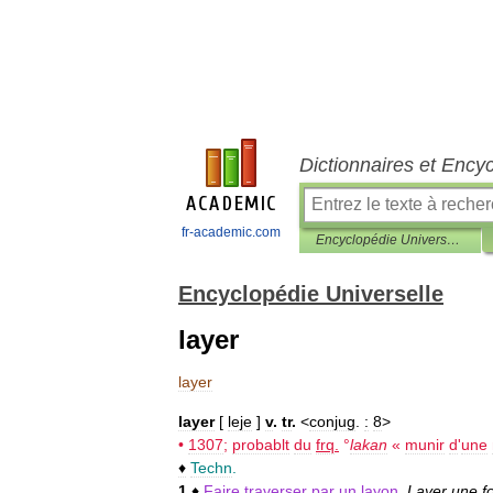
Dictionnaires et Ency
fr-academic.com
Encyclopédie Universelle
Encyclopédie Universelle
layer
layer
layer
[
leje
]
v
.
tr
.
<
conjug
.
:
8
>
•
1307
;
probablt
du
frq
.
°
lakan
«
munir
d
'
une
♦
Techn
.
1
♦
Faire
traverser
par
un
layon
.
Layer
une
f