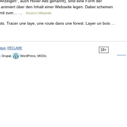
 Anzeigen“, auch Hover Ads genannt), sind eine Form der
 animiert über den Inhalt einer Webseite legen. Dabei scheinen
 damit zum… …
Deutsch Wikipedia
sts. Tracer une laye, une route dans une forest. Layer un bois …
ique
,
RÉCLAME
18+
Drupal,
WordPress, MODx.