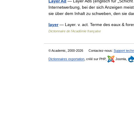
Layer Ad
— Layer Ads (englisch für „Schicht
Internetwerbung, bei der sich Anzeigen meist
sie über dem Inhalt zu schweben, den sie
layer
— Layer. v. act. Terme des eaux & fore
Dictionnaire de l'Académie française
© Academic, 2000-2026
Contactez-nous:
Support techn
Dictionnaires exportation
, créé sur PHP,
Joomla,