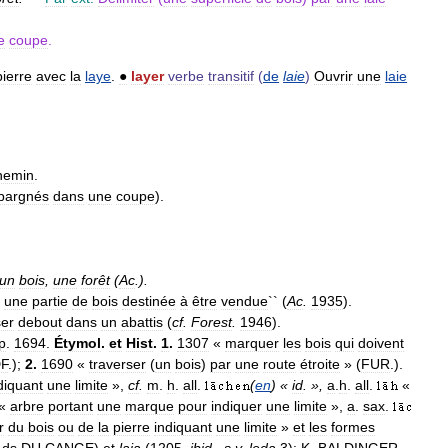
e
coupe
.
pierre
avec
la
laye
.
●
layer
verbe
transitif
(
de
laie
)
Ouvrir
une
laie
hemin
.
pargnés
dans
une
coupe
).
un
bois
,
une
forêt
(
Ac
.
).
une
partie
de
bois
destinée
à
être
vendue
`` (
Ac
.
1935
).
ser
debout
dans
un
abattis
(
cf
.
Forest
.
1946
).
p
.
1694
.
Étymol
.
et
Hist
.
1
.
1307
«
marquer
les
bois
qui
doivent
F
.);
2
.
1690
«
traverser
(
un
bois
)
par
une
route
étroite
» (
FUR
.).
diquant
une
limite
»,
cf
.
m
.
h
.
all
.
(
en
) «
id
. »,
a
.
h
.
all
.
«
«
arbre
portant
une
marque
pour
indiquer
une
limite
»,
a
.
sax
.
r
du
bois
ou
de
la
pierre
indiquant
une
limite
»
et
les
formes
ds
DU
CANGE
)
et
laia
(
1205
,
ibid
.,
s
.
v
.
leda
3
);
K
.
BALDINGER
,