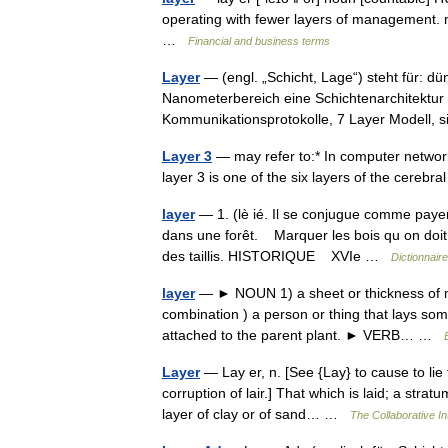
operating with fewer layers of management. m
…
Financial and business terms
Layer
— (engl. „Schicht, Lage“) steht für: d
Nanometerbereich eine Schichtenarchitektur
Kommunikationsprotokolle, 7 Layer Modell,
Layer 3
— may refer to:* In computer network 
layer 3 is one of the six layers of the cereb
layer
— 1. (lè ié. Il se conjugue comme payer)
dans une forêt. Marquer les bois qu on doit 
des taillis. HISTORIQUE XVIe …
Dictionnair
layer
— ► NOUN 1) a sheet or thickness of mate
combination ) a person or thing that lays som
attached to the parent plant. ► VERB… …
Layer
— Lay er, n. [See {Lay} to cause to lie 
corruption of lair.] That which is laid; a strat
layer of clay or of sand… …
The Collaborative In