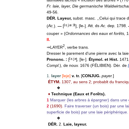
Fr
.
laie
,
layer
,
Die
germanische
Waldwirtschaf
49
-
56
.
DÉR
.
Layeur
,
subst
.
masc
. ,,
Celui
qui
trace
d
(
Ac
.
).
—
[
], [
le
-].
Att
.
ds
Ac
.
dep
.
1798
.
couper
» (
Ordonnances
des
eaux
et
forêts
,
1
II
.
2
⇒
LAYER
,
verbe
trans
.
Dresser
le
parement
d
'
une
pierre
avec
la
laie
Prononc
.
:
[
], [
le
-].
Étymol
.
et
Hist
.
1471
Compl
.
),
de
nouv
.
1676
(
FÉLIBIEN
).
Dér
.
de
1
.
layer
[
leje
]
v
.
tr
.
[
CONJUG
.
payer
.
]
ÉTYM
.
1307
,
au
sens
2
;
probablt
du
franciq
❖
♦
Technique
(
Eaux
et
Forêts
).
1
Marquer
(
les
arbres
à
épargner
)
dans
une
2
(
1690
).
Faire
traverser
(
un
bois
)
par
une
la
superficie
de
bois
)
par
une
laie
périphérique
.
❖
DÉR
.
2
.
Laie
,
layeur
.