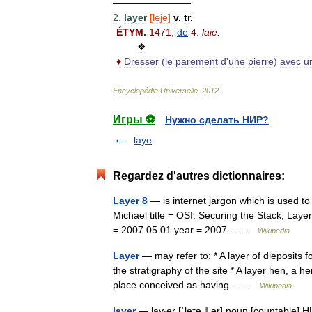
————————
2
.
layer
[
leje
]
v
.
tr
.
ÉTYM
.
1471
;
de
4
.
laie
.
❖
♦
Dresser
(
le
parement
d
'
une
pierre
)
avec
u
Encyclopédie
Universelle
.
2012
.
Игры ⚽
Нужно сделать НИР?
laye
Regardez d'autres dictionnaires:
Layer 8
— is internet jargon which is used to re
Michael title = OSI: Securing the Stack, Laye
= 2007 05 01 year = 2007… …
Wikipedia
Layer
— may refer to: * A layer of dieposits 
the stratigraphy of the site * A layer hen, a h
place conceived as having… …
Wikipedia
layer
— lay‧er [ˈleɪə ǁ ər] noun [countable]