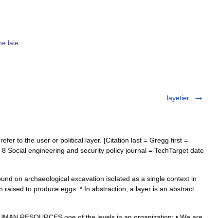
ne
laie
.
layetier
fer to the user or political layer. [Citation last = Gregg first =
r 8 Social engineering and security policy journal = TechTarget date
found on archaeological excavation isolated as a single context in
en raised to produce eggs. * In abstraction, a layer is an abstract
 HUMAN RESOURCES one of the levels in an organization: • We are