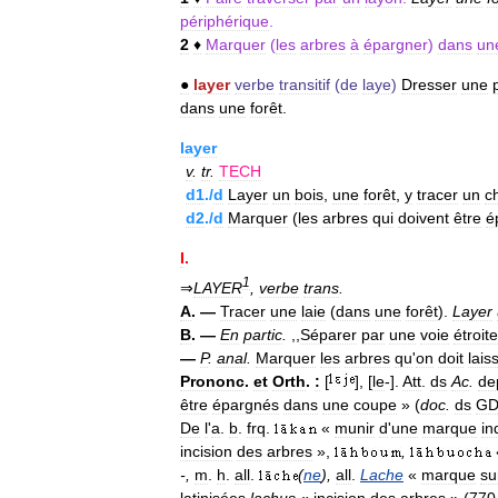
périphérique
.
2
♦
Marquer
(
les
arbres
à
épargner
)
dans
un
●
layer
verbe
transitif
(
de
laye
)
Dresser
une
dans
une
forêt
.
layer
v
.
tr
.
TECH
d1
./
d
Layer
un
bois
,
une
forêt
,
y
tracer
un
c
d2
./
d
Marquer
(
les
arbres
qui
doivent
être
é
I
.
1
⇒
LAYER
,
verbe
trans
.
A
. —
Tracer
une
laie
(
dans
une
forêt
).
Layer
B
. —
En
partic
.
,,
Séparer
par
une
voie
étroite
—
P
.
anal
.
Marquer
les
arbres
qu
'
on
doit
lais
Prononc
.
et
Orth
.
:
[
], [
le
-].
Att
.
ds
Ac
.
de
être
épargnés
dans
une
coupe
» (
doc
.
ds
GD
De
l
'
a
.
b
.
frq
.
«
munir
d
'
une
marque
in
incision
des
arbres
»,
,
-,
m
.
h
.
all
.
(
ne
),
all
.
Lache
«
marque
su
latinisées
lachus
«
incision
des
arbres
» (
770