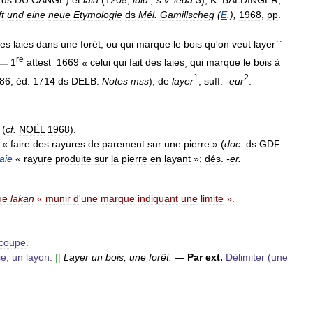
t
und
eine
neue
Etymologie
ds
Mél
.
Gamillscheg
(
E
.),
1968
,
pp
.
es
laies
dans
une
forêt
,
ou
qui
marque
le
bois
qu
'
on
veut
layer
``
re
—
1
attest
.
1669
«
celui
qui
fait
des
laies
,
qui
marque
le
bois
à
1
2
86
,
éd
.
1714
ds
DELB
.
Notes
mss
);
de
layer
,
suff
.
-
eur
.
(
cf
.
NOËL
1968
).
«
faire
des
rayures
de
parement
sur
une
pierre
» (
doc
.
ds
GDF
.
laie
«
rayure
produite
sur
la
pierre
en
layant
»;
dés
.
-
er
.
ue
lākan
«
munir
d
'
une
marque
indiquant
une
limite
».
coupe
.
ie
,
un
layon
.
||
Layer
un
bois
,
une
forêt
.
—
Par
ext
.
Délimiter
(
une