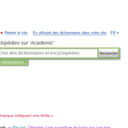
Retenir le site
En utilisant des dictionnaires dans votre site
FR
clopédies sur 'Academic'
Recherche!
interprétations
marque
indiquant
une
limite
»
orêt
.
—
Par
ext
.
Délimiter
(
une
superficie
de
bois
)
par
une
laie